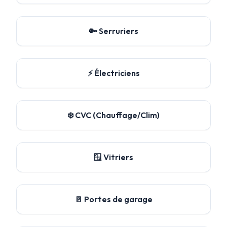
🔑 Serruriers
⚡ Électriciens
❄️ CVC (Chauffage/Clim)
🪟 Vitriers
🚪 Portes de garage