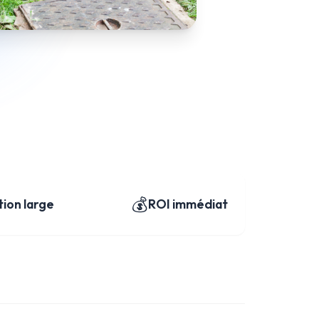
💰
ion large
ROI immédiat