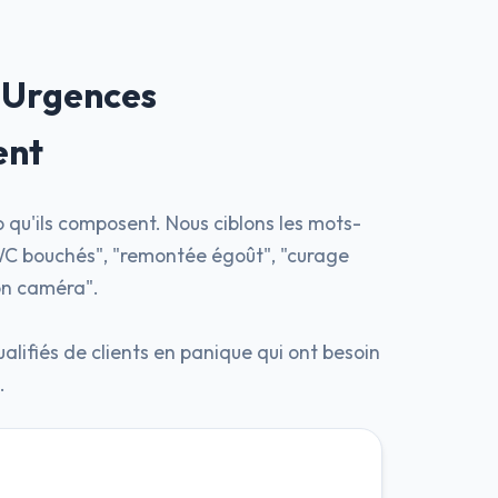
 Urgences
ent
 qu'ils composent. Nous ciblons les mots-
"WC bouchés", "remontée égoût", "curage
ion caméra".
alifiés de clients en panique qui ont besoin
.