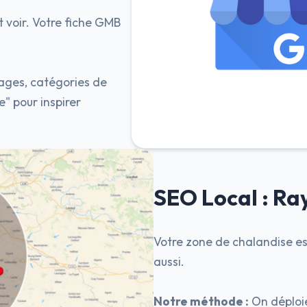
 voir. Votre fiche GMB
.
ages, catégories de
e" pour inspirer
SEO Local : R
Votre zone de chalandise est
aussi.
Notre méthode :
On déploie