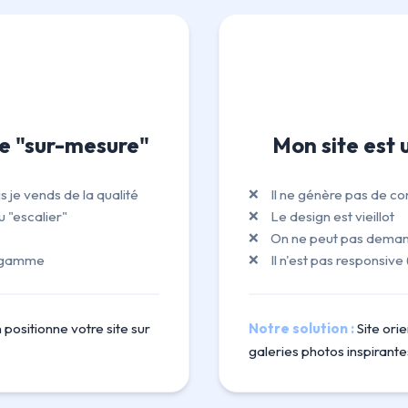
le "sur-mesure"
Mon site est 
 je vends de la qualité
Il ne génère pas de co
u "escalier"
Le design est vieillot
On ne peut pas deman
e gamme
Il n'est pas responsiv
 positionne votre site sur
Notre solution :
Site orie
galeries photos inspirante