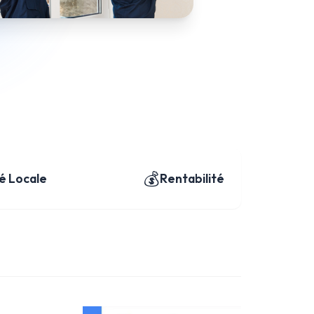
💰
té Locale
Rentabilité