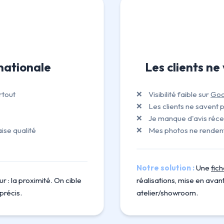
nationale
Les clients n
rtout
Visibilité faible sur
Goo
Les clients ne savent p
Je manque d'avis réce
se qualité
Mes photos ne rendent 
Notre solution :
Une
fic
r : la proximité. On cible
réalisations, mise en avant 
précis.
atelier/showroom.