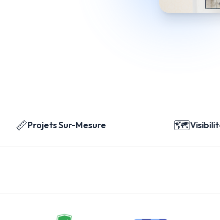
📏
🗺️
Projets Sur-Mesure
Visibili