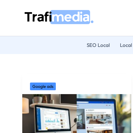
Aller
au
contenu
SEO Local
Local
Google ads